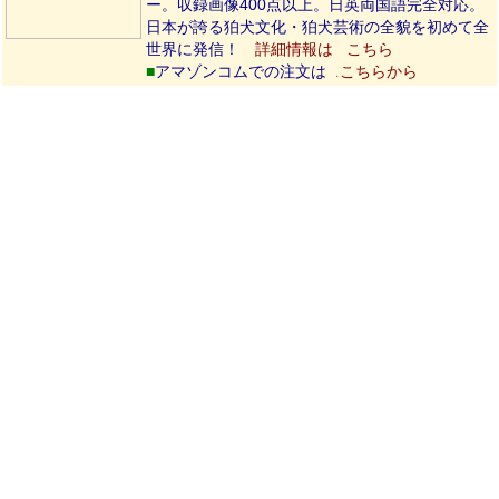
ー。収録画像400点以上。日英両国語完全対応。
日本が誇る狛犬文化・狛犬芸術の全貌を初めて全
世界に発信！
詳細情報は
こちら
■
アマゾンコムでの注文は
こちらから