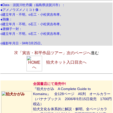
■Data：須賀川牡丹園（福島県須賀川市）：
●アメノウズメノミコト像：
ο建立年月・不明。ο石工・小松寅吉布孝。
●鶏像：
ο建立年月・不明。ο石工・小松寅吉布孝。
●唐獅子一対：
ο建立年月・不明。ο石工・小松寅吉布孝。
ο撮影年月日・04年3月25日。
「寅吉・和平作品ツアー」次のページへ
進む
狛犬ネット入口目次へ
全国書店にて発売中!
『狛犬かがみ A Complete Guide to
Komainu』 全128ページ A5判 オールカラー
（バナナブックス 2006年9月15日発売 1700円
税込）
狛犬文化を体系的に解説・解明。全ページカラ