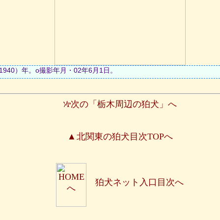
940）年。ο撮影年月・02年6月1日。
次の「栃木周辺の狛犬」へ
北関東の狛犬目次TOPへ
狛犬ネット入口目次へ