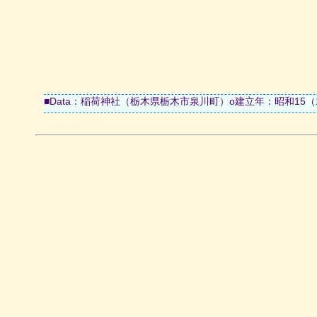
■Data：稲荷神社（栃木県栃木市泉川町）ο建立年：昭和15（1